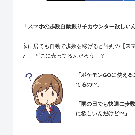
「スマホの歩数自動振り子カウンター
欲しい
家に居ても自動で歩数を稼げると評判の
【ス
ど 、どこに売ってるんだろう！？
「ポケモンGOに使える
てるの
!?」
「雨の日でも快適に歩
に欲しいんだけど
!?」